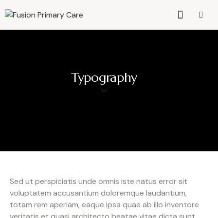
Typography
Sed ut perspiciatis unde omnis iste natus error sit
voluptatem accusantium doloremque laudantium,
totam rem aperiam, eaque ipsa quae ab illo inventore
veritatis et quasi architecto beatae vitae dicta sunt