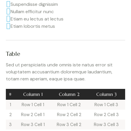
Suspendisse dignissim
Nullam efficitur nunc
Etiam eu lectus at lectus
Etiam lobortis metus
Table
Sed ut perspiciatis unde omnis iste natus error sit
voluptatem accusantium doloremque laudantium,
totam rem aperiam, eaque ipsa quae.
#
Column 1
Column 2
Column 3
1
Row 1 Cell 1
Row 1 Cell 2
Row 1 Cell 3
2
Row 2 Cell 1
Row 2 Cell 2
Row 2 Cell 3
3
Row 3 Cell 1
Row 3 Cell 2
Row 3 Cell 3