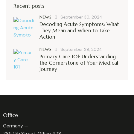
Recent posts
NEWS
September 30, 2024
Decoding Acute Symptoms: What
They Mean and When to Take
Action
NEWS
September 29, 2024
Primary Care 101: Understanding
the Cornerstone of Your Medical
Journey
Office
Germany —
785 15h Street, Office 478,